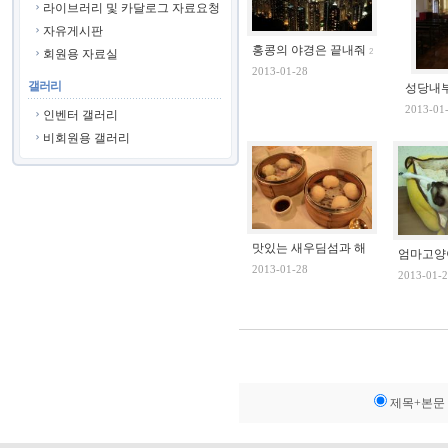
라이브러리 및 카달로그 자료요청
자유게시판
홍콩의 야경은 끝내줘
회원용 자료실
2
2013-01-28
갤러리
성당내
2013-01
인벤터 갤러리
비회원용 갤러리
맛있는 새우딤섬과 해
엄마고양
2013-01-28
2013-01-2
제목+본문