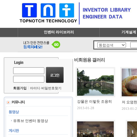
인벤터 라이브러리
기계설계 
비회원용 갤러리
회원가입
아이디·비밀번호찾기
강물은 이렇듯 조용히
커뮤니티
저 요염한
2013-01-28
2013-01-2
동영상
유튜브 인벤터 동영상
게시판