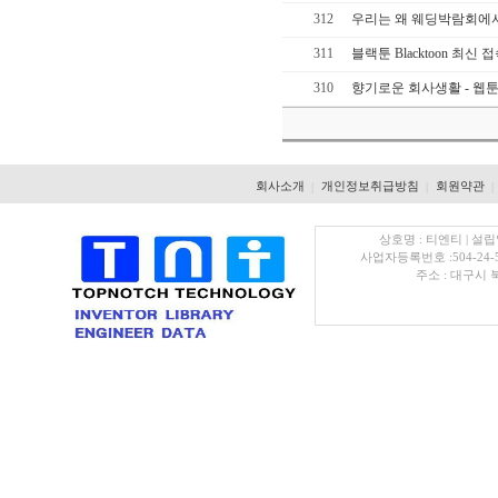
312
우리는 왜 웨딩박람회에
311
블랙툰 Blacktoon 최신
310
향기로운 회사생활 - 웹
회사소개
개인정보취급방침
회원약관
|
|
|
상호명 : 티엔티 | 설립
사업자등록번호 :504-24-
주소 : 대구시 북