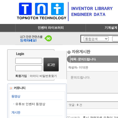
인벤터 라이브러리
기계설계 
자유게시판
제목 : 문의드립니다.
이대완
작성자:
회원가입
아이디·비밀번호찾기
문의드립니다.
커뮤니티
동영상
유튜브 인벤터 동영상
댓글 :
0
건
게시판
혹시 관련자료 요청이 가
이전글