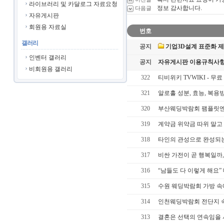
라이브러리 및 카달로그 자료요청
정보 감사합니다.
다음글
자유게시판
회원용 자료실
번호
갤러리
공지
기업3D설계 표준화 
인벤터 갤러리
공지
자유게시판 이용규칙사항
비회원용 갤러리
322
티비위키 TVWIKI - 무료
321
알로홀 성분, 효능, 복용방법
320
부산웨딩박람회 팸플릿엔 없
319
계약금 위약금 따위 말고
318
타인의 관성으로 완성되
317
비싼 가전이 곧 행복일까
316
“남들도 다 이렇게 해요”
315
수원 웨딩박람회 가방 속
314
인천웨딩박람회 전단지 속
313
결혼은 선택의 연속임을