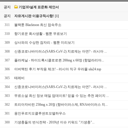
공지
기업3D설계 표준화 제안서
공지
자유게시판 이용규칙사항!
[1]
311
블랙툰 Blacktoon 최신 접속주소
310
향기로운 회사생활 - 웹툰 무료보기
309
상사와의 수상한 잠자리 - 웹툰 미리보기
308
신종코로나바이러스(SARS-CoV-2) 치료제는 아연? - 러시아 ...
307
플라케닐 - 하이드록시클로로퀸 200mg x 60정 (항말라리아...
306
이버멕틴 후기 부작용 체크! - 러시아 직구 우라몰 ula24.top
305
테레비
304
신종코로나바이러스(SARS-CoV-2) 치료제는 아연? - 러시아 ...
303
무료소설 최신 정보 매일 업데이트! 믿을 수 있는 추천 페이지 ...
302
트리아자비린 250mg x 20정 (항바이러스제, RNA바이러스 치...
301
용인푸르지오클루센트모델하우스
300
기생충들의 번식전략 - 2019년 이슈 키워드 "기생충"...