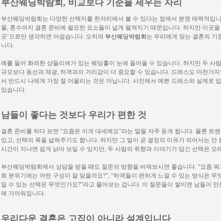
부산웨딩박람회, 비교보다 기준을 세우는 자리
부산웨딩박람회는 다양한 선택지를 한자리에서 볼 수 있다는 점에서 분명 매력적입니다.
물, 혼수까지 결혼 준비에 필요한 요소들이 넓게 펼쳐지기 때문입니다. 하지만 이곳을 
곳’으로만 생각하면 아쉽습니다. 오히려
부산웨딩박람회
는 우리에게 맞는 결혼의 기
니다.
예를 들어 화려한 샹들리에가 있는 웨딩홀이 눈에 들어올 수 있습니다. 하지만 두 사
규모보다 동선과 채광, 하객과의 거리감이 더 중요할 수 있습니다. 드레스도 마찬가지
서 반드시 나에게 가장 잘 어울리는 것은 아닙니다. 사진에서 예쁜 드레스와 실제로 입
있습니다.
남들이 좋다는 것보다 우리가 편한 것
결혼 준비를 하다 보면 “요즘은 이게 대세예요”라는 말을 자주 듣게 됩니다. 물론 트
있고, 선택의 폭을 넓혀주기도 합니다. 하지만 그 말이 곧 결정의 이유가 되어서는 안
시간이 지나면 쉽게 낡아 보일 수 있지만, 두 사람의 취향과 이야기가 담긴 선택은 오
부산웨딩박람회에서 상담을 받을 때도 질문의 방향을 바꿔보시면 좋습니다. “요즘 뭐가 
희 분위기에는 어떤 구성이 잘 맞을까요?”, “하객들이 편하게 느낄 수 있는 방식은 무엇
일 수 있는 선택은 무엇인가요?”라고 물어보는 겁니다. 이 질문들이 쌓이면 남들이 
에 가까워집니다.
우리다운 결혼은 고집이 아니라 설계입니다