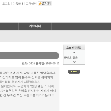
|
|
|
로그인
이용안내
고객센터
커뮤니티
컨텐츠 없음
5855
2026-06-11
조회:
등록일:
컨텐츠 없음
영화 같은 스냅 사진, 감성 가득한 웨딩홀까지.
 이상하게도 많이 볼수록 선택은 쉬워지지
지는 점점 흐려지기 때문입니다.
 문제입니다. 누군가의 ‘인생 웨딩’이 나에
하지만 결혼식은 유행을 전시하는 자리가 아니
한 건 무조건 최신 트렌드를 따라가는 태도