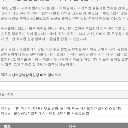
‘우린 남들과 다르게 할래요’라는 말이 꼭 특별하고 파격적인 결혼식을 뜻하는 건 아
에서 시작됩니다. 하객이 이동하기 편한 지역을 고르는 것, 부모님이 부담스럽지 않은
좋은 공간을 택하는 것, 불필요한 옵션을 줄이고 의미 있는 부분에 예산을 쓰는 것. 
부산웨딩박람회는 많은 제안을 만나는 곳입니다. 그만큼 흔들리기 쉬운 곳이기도 합니
순위를 정해두는 것이 좋습니다. 예산, 위치, 분위기, 식사, 사진, 드레스 중 무엇을 
이 있으면 화려한 설명 앞에서도 중심을 잡을 수 있습니다.
결국 트렌드에 휩쓸리지 않는 가장 좋은 방법은 유행을 무시하는 것이 아니라, 유행을
딩박람회에서 많은 선택지를 만나되, 결정의 마지막 문장은 언제나 “이게 우리답나요?
트지만, 그 하루를 준비하는 태도는 두 사람의 시작을 닮아갑니다. 남들이 좋아할 결혼
는 결혼. 그게 진짜로 잘 준비한 결혼식 아닐까요?
2026 부산웨딩박람회일정 바로 알아보기
댓글 :
0
건
티비착 (TVCHAK)- 무료 영화, 드라마, 예능 다시보기와 실시간 스트리밍
이전글
울산웨딩박람회가 스마트한 소비자를 사로잡는 법
다음글
번호
제목